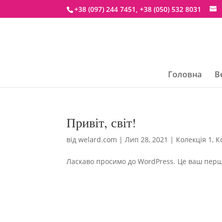
+38 (097) 244 7451, +38 (050) 532 8031
Головна
В
Привіт, світ!
від
welard.com
|
Лип 28, 2021
|
Колекція 1
,
К
Ласкаво просимо до WordPress. Це ваш перши