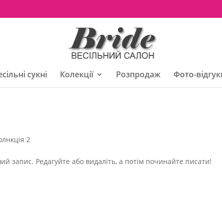
есільні сукні
Колекції
Розпродаж
Фото-відгук
олнкція 2
й запис. Редагуйте або видаліть, а потім починайте писати!